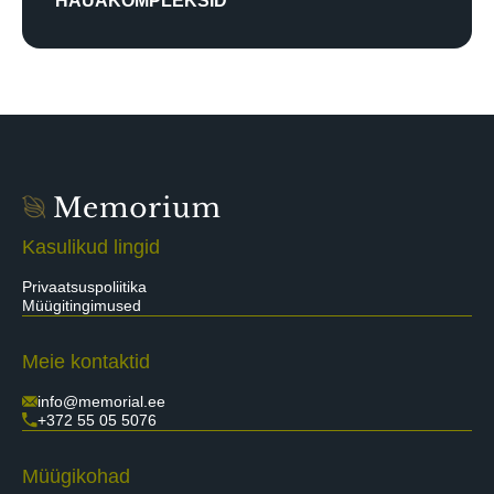
HAUAKOMPLEKSID
Kasulikud lingid
Privaatsuspoliitika
Müügitingimused
Meie kontaktid
info@memorial.ee
+372 55 05 5076
Müügikohad