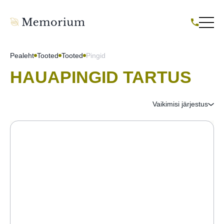
Pealeht
Tooted
Tooted
Pingid
HAUAPINGID TARTUS
Vaikimisi järjestus