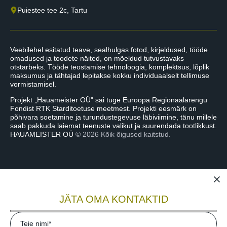
Puiestee tee 2c, Tartu
Veebilehel esitatud teave, sealhulgas fotod, kirjeldused, tööde
omadused ja toodete näited, on mõeldud tutvustavaks
otstarbeks. Tööde teostamise tehnoloogia, komplektsus, lõplik
maksumus ja tähtajad lepitakse kokku individuaalselt tellimuse
vormistamisel.
Projekt „Hauameister OÜ" sai tuge Euroopa Regionaalarengu
Fondist RTK Starditoetuse meetmest. Projekti eesmärk on
põhivara soetamine ja turundustegevuse läbiviimine, tänu millele
saab pakkuda laiemat teenuste valikut ja suurendada tootlikkust.
HAUAMEISTER OÜ
© 2026 Kõik õigused kaitstud.
JÄTA OMA KONTAKTID
Teie nimi*