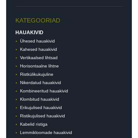
KATEGOORIAD
HAUAKIVID
Ühesed hauakivid
Kahesed hauakivid
Vertikaalsed lihtsad
Horisontaalne lihtne
Ristkülikukujuline
Nikerdatud hauakivid
Kombineeritud hauakivid
Klombitud hauakivid
Erikujulised hauakivid
Ristikujulised hauakivid
Kabelid ristiga
Lemmikloomade hauakivid