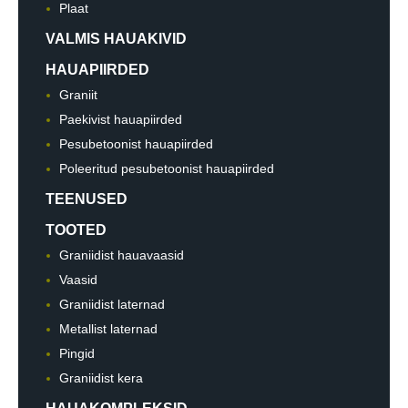
Plaat
VALMIS HAUAKIVID
HAUAPIIRDED
Graniit
Paekivist hauapiirded
Pesubetoonist hauapiirded
Poleeritud pesubetoonist hauapiirded
TEENUSED
TOOTED
Graniidist hauavaasid
Vaasid
Graniidist laternad
Metallist laternad
Pingid
Graniidist kera