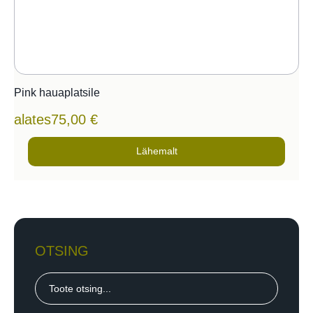
Pink hauaplatsile
alates
75,00
€
Lähemalt
OTSING
Toote otsing...