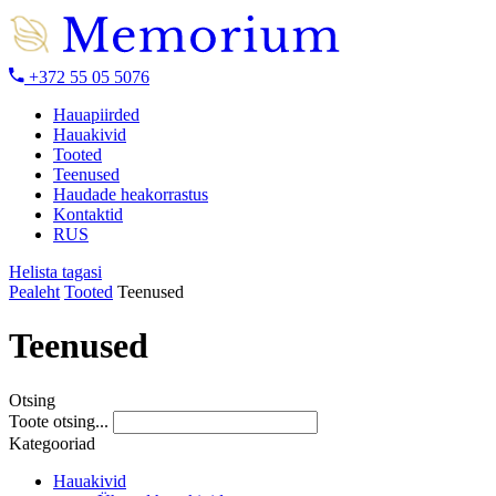
+372 55 05 5076
Hauapiirded
Hauakivid
Tooted
Teenused
Haudade heakorrastus
Kontaktid
RUS
Helista tagasi
Pealeht
Tooted
Teenused
Teenused
Otsing
Toote otsing...
Kategooriad
Hauakivid