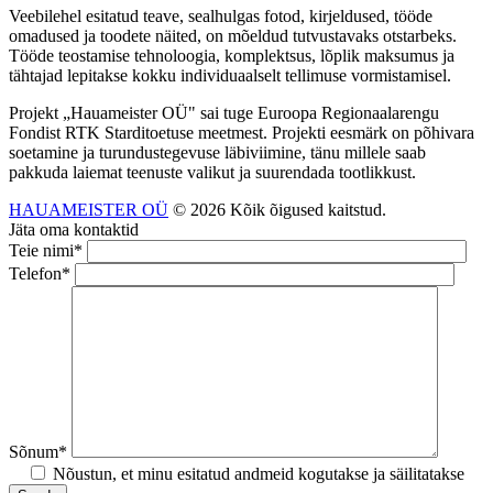
Veebilehel esitatud teave, sealhulgas fotod, kirjeldused, tööde
omadused ja toodete näited, on mõeldud tutvustavaks otstarbeks.
Tööde teostamise tehnoloogia, komplektsus, lõplik maksumus ja
tähtajad lepitakse kokku individuaalselt tellimuse vormistamisel.
Projekt „Hauameister OÜ" sai tuge Euroopa Regionaalarengu
Fondist RTK Starditoetuse meetmest. Projekti eesmärk on põhivara
soetamine ja turundustegevuse läbiviimine, tänu millele saab
pakkuda laiemat teenuste valikut ja suurendada tootlikkust.
HAUAMEISTER OÜ
© 2026 Kõik õigused kaitstud.
Jäta oma kontaktid
Teie nimi*
Telefon*
Sõnum*
Nõustun, et minu esitatud andmeid kogutakse ja säilitatakse