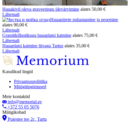
Hauakivil oleva graveeringu ülevärvimine
alates
50,00
€
Lähemalt
Hauapiirete puhastamine ja pesemine
alates
90,00
€
Lähemalt
Graniitkillustikuga hauaplatsi katmine
alates
75,00
€
Lähemalt
Hauaplatsi katmine liivaga Tartus
alates
35,00
€
Lähemalt
Kasulikud lingid
Privaatsuspoliitika
Müügitingimused
Meie kontaktid
info@memorial.ee
+372 55 05 5076
Müügikohad
Puiestee tee 2c, Tartu