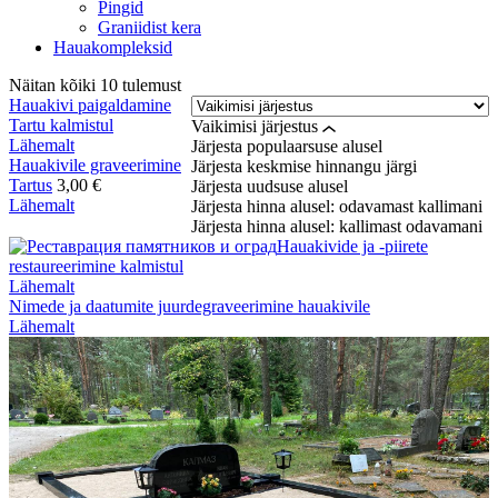
Pingid
Graniidist kera
Hauakompleksid
Näitan kõiki
10
tulemust
Hauakivi paigaldamine
Tartu kalmistul
Vaikimisi järjestus
Lähemalt
Järjesta populaarsuse alusel
Hauakivile graveerimine
Järjesta keskmise hinnangu järgi
Tartus
3,00
€
Järjesta uudsuse alusel
Lähemalt
Järjesta hinna alusel: odavamast kallimani
Järjesta hinna alusel: kallimast odavamani
Hauakivide ja -piirete
restaureerimine kalmistul
Lähemalt
Nimede ja daatumite juurdegraveerimine hauakivile
Lähemalt