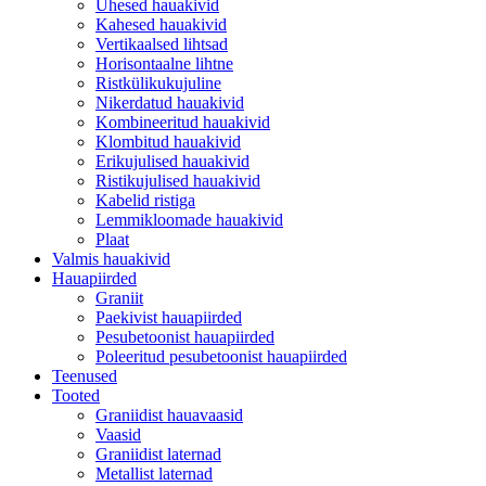
Ühesed hauakivid
Kahesed hauakivid
Vertikaalsed lihtsad
Horisontaalne lihtne
Ristkülikukujuline
Nikerdatud hauakivid
Kombineeritud hauakivid
Klombitud hauakivid
Erikujulised hauakivid
Ristikujulised hauakivid
Kabelid ristiga
Lemmikloomade hauakivid
Plaat
Valmis hauakivid
Hauapiirded
Graniit
Paekivist hauapiirded
Pesubetoonist hauapiirded
Poleeritud pesubetoonist hauapiirded
Teenused
Tooted
Graniidist hauavaasid
Vaasid
Graniidist laternad
Metallist laternad