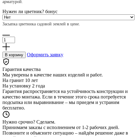
арматурой.
Нужен ли цветник?
бонус
Засыпка цветника садовой землей в цене.
Количество
товара
Ограда
на
Оформить заявку
В корзину
могилу
из
полированного
Гарантия качества
бетона
Мы уверены в качестве наших изделий и работ.
На гранит
10 лет
На установку
2 года
Гарантия распространяется на устойчивость конструкции и
качество монтажа. Если в течение этого срока потребуется
подсыпка или выравнивание – мы приедем и устраним
бесплатно.
Нужно срочно? Сделаем.
Принимаем заказы с исполнением от 1-2 рабочих дней.
Позвоните и объясните ситуацию – найдём решение даже в