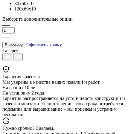
80x60x10
120x60x10
Выберите дополнительные опции
Количество
товара
Покраска
букв
Оформить заявку
В корзину
и
Галерея
цифр
на
памятнике
Гарантия качества
Мы уверены в качестве наших изделий и работ.
На гранит
10 лет
На установку
2 года
Гарантия распространяется на устойчивость конструкции и
качество монтажа. Если в течение этого срока потребуется
подсыпка или выравнивание – мы приедем и устраним
бесплатно.
Нужно срочно? Сделаем.
Принимаем заказы с исполнением от 1-2 рабочих дней.