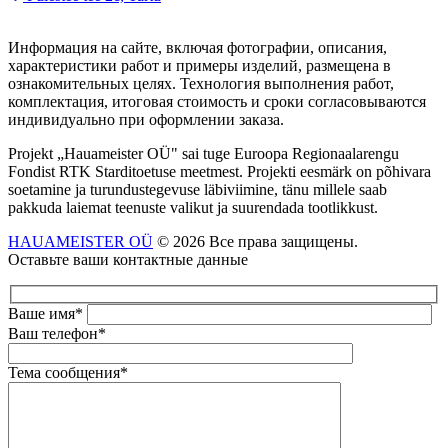
Информация на сайте, включая фотографии, описания,
характеристики работ и примеры изделий, размещена в
ознакомительных целях. Технология выполнения работ,
комплектация, итоговая стоимость и сроки согласовываются
индивидуально при оформлении заказа.
Projekt „Hauameister OÜ" sai tuge Euroopa Regionaalarengu
Fondist RTK Starditoetuse meetmest. Projekti eesmärk on põhivara
soetamine ja turundustegevuse läbiviimine, tänu millele saab
pakkuda laiemat teenuste valikut ja suurendada tootlikkust.
HAUAMEISTER OÜ
© 2026 Все права защищены.
Оставьте ваши контактные данные
Ваше имя*
Ваш телефон*
Тема сообщения*