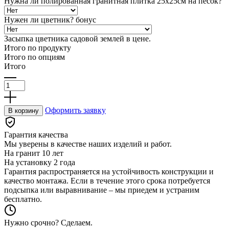
Нужна ли полированная гранитная плитка 25х25см на песок?
Нужен ли цветник?
бонус
Засыпка цветника садовой землей в цене.
Итого по продукту
Итого по опциям
Итого
Количество
товара
Гранитная
ограда
Оформить заявку
В корзину
Kuru
Grey
Куру
Гарантия качества
Грей
Мы уверены в качестве наших изделий и работ.
—
На гранит
10 лет
серый
На установку
2 года
Гарантия распространяется на устойчивость конструкции и
качество монтажа. Если в течение этого срока потребуется
подсыпка или выравнивание – мы приедем и устраним
бесплатно.
Нужно срочно? Сделаем.